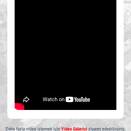
Daha fazla video izlemek için
Video Galeriyi
ziyaret edebilirsiniz.