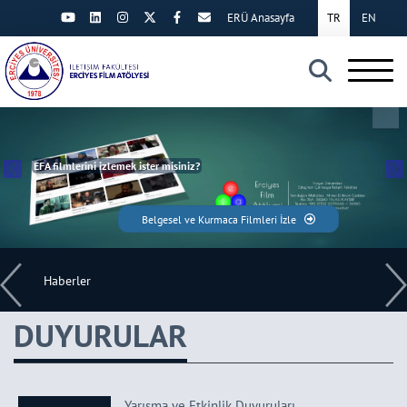
ERÜ Anasayfa
TR
EN
×
EFA filmlerini izlemek ister misiniz?
Belgesel ve Kurmaca Filmleri İzle
Haberler
DUYURULAR
Yarışma ve Etkinlik Duyuruları